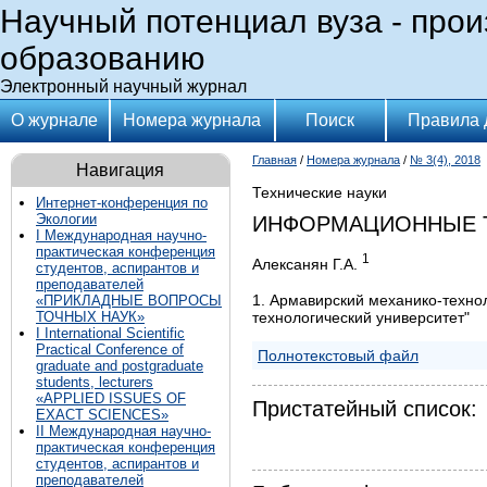
Научный потенциал вуза - прои
образованию
Электронный научный журнал
О журнале
Номера журнала
Поиск
Правила 
Главная
/
Номера журнала
/
№ 3(4), 2018
Навигация
Технические науки
Интернет-конференция по
Экологии
ИНФОРМАЦИОННЫЕ Т
I Международная научно-
практическая конференция
1
Алексанян Г.А.
студентов, аспирантов и
преподавателей
1. Армавирский механико-техно
«ПРИКЛАДНЫЕ ВОПРОСЫ
технологический университет"
ТОЧНЫХ НАУК»
I International Scientific
Practical Conference of
Полнотекстовый файл
graduate and postgraduate
students, lecturers
«APPLIED ISSUES OF
Пристатейный список:
EXACT SCIENCES»
II Международная научно-
практическая конференция
студентов, аспирантов и
преподавателей