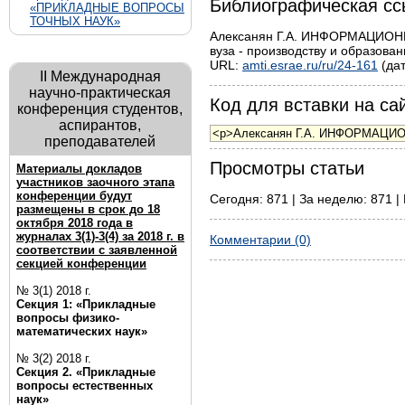
Библиографическая сс
«ПРИКЛАДНЫЕ ВОПРОСЫ
ТОЧНЫХ НАУК»
Алексанян Г.А. ИНФОРМАЦИО
вуза - производству и образован
URL:
amti.esrae.ru/ru/24-161
(дат
II Международная
научно-практическая
Код для вставки на сай
конференция студентов,
аспирантов,
преподавателей
Просмотры статьи
Материалы докладов
участников заочного этапа
конференции будут
Сегодня: 871 | За неделю: 871 | 
размещены в срок до 18
октября 2018 года в
журналах 3(1)-3(4) за 2018 г. в
Комментарии (0)
соответствии с заявленной
секцией конференции
№ 3(1) 2018 г.
Секция 1: «Прикладные
вопросы физико-
математических наук»
№ 3(2) 2018 г.
Секция 2. «Прикладные
вопросы естественных
наук»