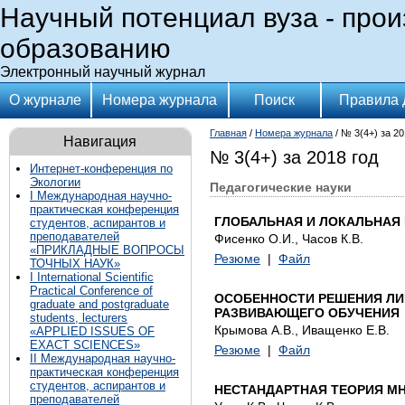
Научный потенциал вуза - прои
образованию
Электронный научный журнал
О журнале
Номера журнала
Поиск
Правила 
Главная
/
Номера журнала
/ № 3(4+) за 20
Навигация
№ 3(4+) за 2018 год
Интернет-конференция по
Экологии
Педагогические науки
I Международная научно-
практическая конференция
ГЛОБАЛЬНАЯ И ЛОКАЛЬНАЯ
студентов, аспирантов и
преподавателей
Фисенко О.И., Часов К.В.
«ПРИКЛАДНЫЕ ВОПРОСЫ
Резюме
|
Файл
ТОЧНЫХ НАУК»
I International Scientific
Practical Conference of
ОСОБЕННОСТИ РЕШЕНИЯ ЛИ
graduate and postgraduate
РАЗВИВАЮЩЕГО ОБУЧЕНИЯ
students, lecturers
Крымова А.В., Иващенко Е.В.
«APPLIED ISSUES OF
EXACT SCIENCES»
Резюме
|
Файл
II Международная научно-
практическая конференция
студентов, аспирантов и
НЕСТАНДАРТНАЯ ТЕОРИЯ М
преподавателей