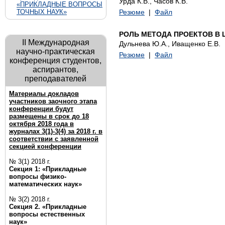
Урда К.В., Часов К.В.
«ПРИКЛАДНЫЕ ВОПРОСЫ
ТОЧНЫХ НАУК»
Резюме
|
Файл
РОЛЬ МЕТОДА ПРОЕКТОВ В
II Международная
Дульнева Ю.А., Иващенко Е.В.
научно-практическая
Резюме
|
Файл
конференция студентов,
аспирантов,
преподавателей
Материалы докладов
участников заочного этапа
конференции будут
размещены в срок до 18
октября 2018 года в
журналах 3(1)-3(4) за 2018 г. в
соответствии с заявленной
секцией конференции
№ 3(1) 2018 г.
Секция 1: «Прикладные
вопросы физико-
математических наук»
№ 3(2) 2018 г.
Секция 2. «Прикладные
вопросы естественных
наук»