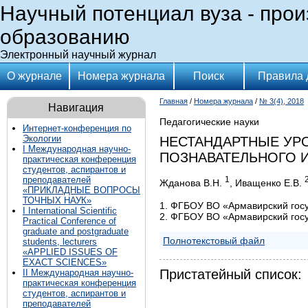
Научный потенциал вуза - прои
образованию
Электронный научный журнал
О журнале
Номера журнала
Поиск
Правила 
Главная
/
Номера журнала
/
№ 3(4), 2018
Навигация
Педагогические науки
Интернет-конференция по
Экологии
НЕСТАНДАРТНЫЕ УР
I Международная научно-
ПОЗНАВАТЕЛЬНОГО 
практическая конференция
студентов, аспирантов и
преподавателей
1
Жданова В.Н.
, Иващенко Е.В.
«ПРИКЛАДНЫЕ ВОПРОСЫ
ТОЧНЫХ НАУК»
1. ФГБОУ ВО «Армавирский госу
I International Scientific
2. ФГБОУ ВО «Армавирский госу
Practical Conference of
graduate and postgraduate
Полнотекстовый файл
students, lecturers
«APPLIED ISSUES OF
EXACT SCIENCES»
Пристатейный список:
II Международная научно-
практическая конференция
студентов, аспирантов и
преподавателей