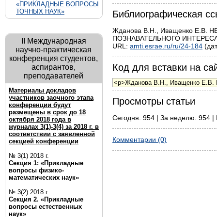
«ПРИКЛАДНЫЕ ВОПРОСЫ
ТОЧНЫХ НАУК»
Библиографическая сс
Жданова В.Н., Иващенко Е.
ПОЗНАВАТЕЛЬНОГО ИНТЕРЕСА // Н
II Международная
URL:
amti.esrae.ru/ru/24-184
(дат
научно-практическая
конференция студентов,
Код для вставки на сай
аспирантов,
преподавателей
Материалы докладов
участников заочного этапа
Просмотры статьи
конференции будут
размещены в срок до 18
Сегодня: 954 | За неделю: 954 |
октября 2018 года в
журналах 3(1)-3(4) за 2018 г. в
соответствии с заявленной
Комментарии (0)
секцией конференции
№ 3(1) 2018 г.
Секция 1: «Прикладные
вопросы физико-
математических наук»
№ 3(2) 2018 г.
Секция 2. «Прикладные
вопросы естественных
наук»