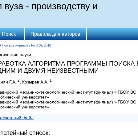
вуза - производству и
Поиск
Правила для авторов
/
Номера журнала
/
№ 3(3), 2018
гические науки
РАБОТКА АЛГОРИТМА ПРОГРАММЫ ПОИСКА 
ДНИМ И ДВУМЯ НЕИЗВЕСТНЫМИ
2
1
нян Г.А.
, Козырев А.А.
мавирский механико-технологический институт (филиал) ФГБОУ ВО
огический университет»
мавирский механико-технологический институт (филиал) ФГБОУ ВО
огический университет»
текстовый файл
татейный список: