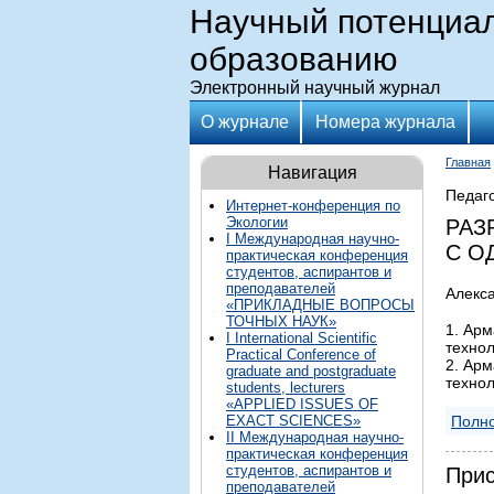
Научный потенциал 
образованию
Электронный научный журнал
О журнале
Номера журнала
Главная
Навигация
Педаго
Интернет-конференция по
Экологии
РАЗ
I Международная научно-
С О
практическая конференция
студентов, аспирантов и
преподавателей
Алекса
«ПРИКЛАДНЫЕ ВОПРОСЫ
ТОЧНЫХ НАУК»
1. Ар
I International Scientific
технол
Practical Conference of
2. Ар
graduate and postgraduate
технол
students, lecturers
«APPLIED ISSUES OF
Полно
EXACT SCIENCES»
II Международная научно-
практическая конференция
студентов, аспирантов и
Прис
преподавателей