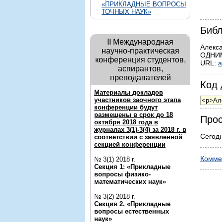
«ПРИКЛАДНЫЕ ВОПРОСЫ
ТОЧНЫХ НАУК»
Библ
II Международная
Алекс
научно-практическая
ОДНИМ
конференция студентов,
URL:
a
аспирантов,
преподавателей
Код 
Материалы докладов
участников заочного этапа
конференции будут
размещены в срок до 18
Прос
октября 2018 года в
журналах 3(1)-3(4) за 2018 г. в
Сегодн
соответствии с заявленной
секцией конференции
Комме
№ 3(1) 2018 г.
Секция 1: «Прикладные
вопросы физико-
математических наук»
№ 3(2) 2018 г.
Секция 2. «Прикладные
вопросы естественных
наук»