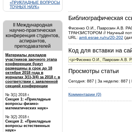
«ПРИКЛАДНЫЕ ВОПРОСЫ
ТОЧНЫХ НАУК»
Библиографическая сс
II Международная
Фисенко О.И., Паврозин А.
научно-практическая
ТРАНЗИСТОРОМ // Научный потен
конференция студентов,
URL:
amti.esrae.ru/ru/20-202
(дат
аспирантов,
преподавателей
Код для вставки на сай
Материалы докладов
участников заочного этапа
конференции будут
размещены в срок до 18
Просмотры статьи
октября 2018 года в
журналах 3(1)-3(4) за 2018 г. в
Сегодня: 887 | За неделю: 887 | 
соответствии с заявленной
секцией конференции
Комментарии (0)
№ 3(1) 2018 г.
Секция 1: «Прикладные
вопросы физико-
математических наук»
№ 3(2) 2018 г.
Секция 2. «Прикладные
вопросы естественных
наук»