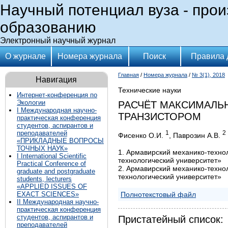
Научный потенциал вуза - прои
образованию
Электронный научный журнал
О журнале
Номера журнала
Поиск
Правила 
Главная
/
Номера журнала
/
№ 3(1), 2018
Навигация
Технические науки
Интернет-конференция по
Экологии
РАСЧЁТ МАКСИМАЛЬ
I Международная научно-
ТРАНЗИСТОРОМ
практическая конференция
студентов, аспирантов и
преподавателей
1
2
Фисенко О.И.
, Паврозин А.В.
«ПРИКЛАДНЫЕ ВОПРОСЫ
ТОЧНЫХ НАУК»
1. Армавирский механико-техно
I International Scientific
технологический университет»
Practical Conference of
2. Армавирский механико-техно
graduate and postgraduate
технологический университет»
students, lecturers
«APPLIED ISSUES OF
Полнотекстовый файл
EXACT SCIENCES»
II Международная научно-
практическая конференция
студентов, аспирантов и
Пристатейный список:
преподавателей